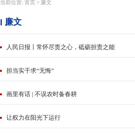
>
当前位置:
首页
廉文
廉文
人民日报丨常怀尽责之心，砥砺担责之能
担当实干求“无悔”
画里有话 | 不误农时备春耕
让权力在阳光下运行