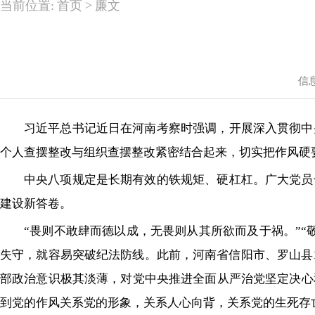
>
当前位置:
首页
廉文
信
习近平总书记近日在河南考察时强调，开展深入贯彻中
个人查摆整改与组织查摆整改紧密结合起来，切实把作风硬
中央八项规定是长期有效的铁规矩、硬杠杠。广大党员
建设新答卷。
“畏则不敢肆而德以成，无畏则从其所欲而及于祸。”
失守，就容易突破纪法防线。此前，河南省信阳市、罗山县
部政治意识极其淡薄，对党中央推进全面从严治党坚定决心
到党的作风关系党的形象，关系人心向背，关系党的生死存