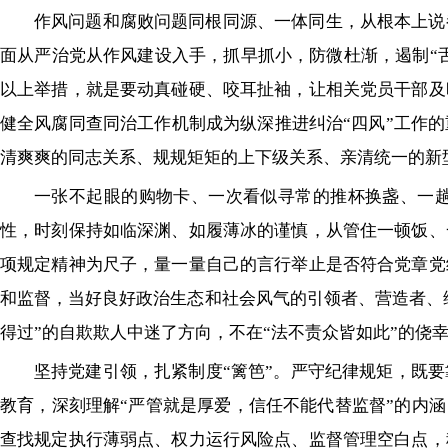
作风问题和腐败问题同根同源、一体同生，从根本上说
面从严治党从作风建设入手，抓早抓小，防微杜渐，遏制“舌
以上举措，就是要动真碰硬、咬耳扯袖，让相关党员干部及
健全风腐同查同治工作机制成为纵深推进纠治“四风”工作
清爽爽的同志关系、规规矩矩的上下级关系、亲清统一的新
一张不起眼的购物卡、一次看似寻常的推杯换盏、一趟
性，时刻保持如临深渊、如履薄冰的谨慎，从管住一顿饭、
项规定精神为尺子，量一量自己的言行举止是否符合党章党
和监督，当好良好政治生态和社会风气的引领者、营造者、
得过”的自欺欺人中迷了方向，不在“法不责众皆如此”的侥幸
坚持党建引领，扎紧制度“篱笆”。严守纪律规矩，既
教育，深刻理解“严管就是厚爱，信任不能代替监督”的内涵
查找规定执行薄弱点、权力运行风险点、监督管理空白点，