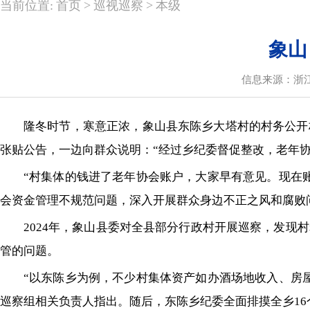
>
>
当前位置:
首页
巡视巡察
本级
象山
信息来源：浙
隆冬时节，寒意正浓，象山县东陈乡大塔村的村务公开
张贴公告，一边向群众说明：“经过乡纪委督促整改，老年协
“村集体的钱进了老年协会账户，大家早有意见。现在
会资金管理不规范问题，深入开展群众身边不正之风和腐败
2024年，象山县委对全县部分行政村开展巡察，发
管的问题。
“以东陈乡为例，不少村集体资产如办酒场地收入、房
巡察组相关负责人指出。随后，东陈乡纪委全面排摸全乡16