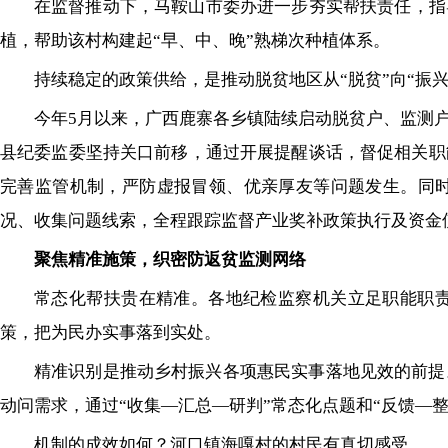
在监督推动下，马鞍山市委办进一步夯实帮扶责任，指
植，帮助该村构建起“早、中、晚”熟梯次种植体系。
持续稳定的政策供给，是推动脱贫地区从“脱贫”向“振
今年5月以来，广西鹿寨各乡镇陆续启动脱贫户、监测
县纪委监委坚持关口前移，通过开展提醒谈话，督促相关职
完善监管机制，严防虚报冒领、优亲厚友等问题发生。同
况、收集问题线索，全程跟踪监督产业奖补政策执行及资金
聚焦精准施策，织密防返贫监测网络
常态化帮扶贵在精准。各地纪检监察机关立足职能职责
策，把为民办实事落到实处。
精准识别是推动乡村振兴各项惠民实事落地见效的前提
动问需求，通过“收集—汇总—研判”常态化点题和“反馈—
机制的成效如何？河口镇海嘎村的村民有真切感受。