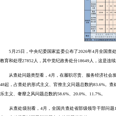
5
月
2
5
日，中央纪委国家监委公布了
202
6
年
4
月全国查
教育和处理27852人，其中党纪政务处分18649人，这是连续
从查处问题类型看，
4月
，在履职尽责、服务经济社会
48起，占查处的形式主义、官僚主义问题总数
的
83.6
%。查
乐主义、奢靡之风问题总数
的
58.6
%、
20.0
%、
11.7
%。
从查处级别看，
4月
，全国共查处省部级领导干部问题