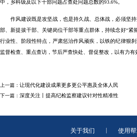
中，乡科级及以下干部问题占查处问题总数的
93.6
%。
作风建设既是攻坚战，也是持久战、总体战，
必须坚持
部、新提拔干部、关键岗位干部等重点群体，持续念好“紧
行业性、阶段性特点，严肃惩治作风顽疾
，以铁的纪律狠刹
监督检查
、
重点查访
，节后严查快处、督促整改
，以有力有
让现代化建设成果更多更公平惠及全体人民
上一篇：
深度关注丨提高纪检监察建议针对性精准性
下一篇：
|
关于我们
使用帮