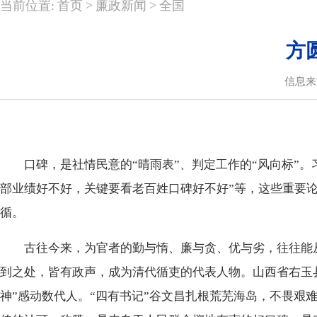
>
>
当前位置:
首页
廉政新闻
全国
方
信息来
口碑，是社情民意的“晴雨表”、判定工作的“风向标”。
部业绩好不好，关键要看老百姓口碑好不好”等，这些重要
循。
古往今来，为官者的勤与惰、廉与贪、优与劣，往往能从
到之处，皆有政声，成为清代循吏的代表人物。山西省右玉县
神”感动数代人。“四有书记”谷文昌扎根荒芜海岛，不畏艰