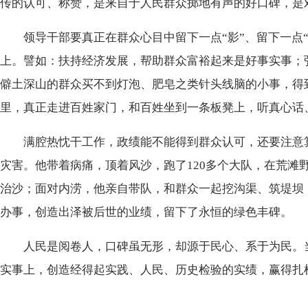
传的认可、称赞，是来自于人民群众掷地有声的好口碑，是
领导干部要真正在群众心目中留下一点“影”、留下一点“
上。譬如：扶持经济发展，帮助群众富裕起来是好事实事；
僻土深山的群众买不到灯泡、肥皂之类针头线脑的小事，得
里，真正走进百姓家门，和百姓坐到一条板凳上，听真心话
满腔热忱干工作，政绩能不能得到群众认可，还要注意算
灾害。他带着病痛，顶着风沙，跑了120多个大队，在荒滩
治沙；面对内涝，他亲自带队，和群众一起挖沟渠、筑堤坝
办事，创造出泽被后世的业绩，留下了永恒的绿色丰碑。
人民是阅卷人，口碑虽无形，却源于民心、系于为民。当
实事上，创造经得起实践、人民、历史检验的实绩，赢得扎