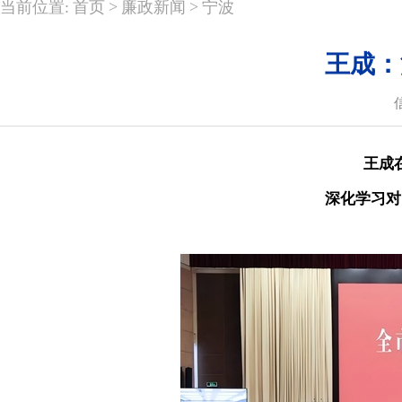
>
>
当前位置:
首页
廉政新闻
宁波
王成：
王成
深化学习对