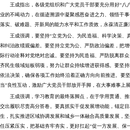
王成指出，各级党组织和广大党员干部要充分用好“八
业的不竭动力，在循迹溯源中凝聚感恩奋进之力、领悟干事
落实、破难题、开新局的能力水平和工作质效，永葆清正廉
王成强调，要坚持“立党为公、为民造福、科学决策、
和纠治政绩观偏差。要坚持立党为公、严防政治偏差，把增
际行动诠释对党绝对忠诚。要坚持为民造福、严防脱离群众
齐民生领域短板弱项，努力让群众持续增进获得感。要坚持
依法决策，确保各项工作始终沿着正确方向向前推进。要坚
当”良性互动，激励广大党员干部放开手脚，在大事难事上
王成强调，学习教育的最终落脚点，在于学用贯通、推
交出履职尽责高分答卷。要真抓实干促发展增动能，锚定目
生，扎实推进区域协调发展和城乡一体融合高质量发展，坚
任压紧压实，把基础夯牢夯实，更好扛起“促一方发展、保