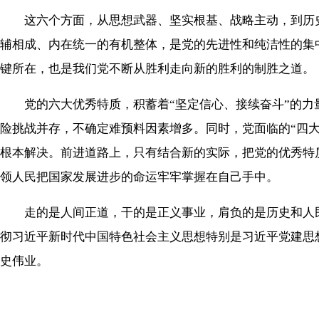
这六个方面，从思想武器、坚实根基、战略主动，到历史
辅相成、内在统一的有机整体，是党的先进性和纯洁性的集
键所在，也是我们党不断从胜利走向新的胜利的制胜之道。
党的六大优秀特质，积蓄着“坚定信心、接续奋斗”的力
险挑战并存，不确定难预料因素增多。同时，党面临的“四大
根本解决。前进道路上，只有结合新的实际，把党的优秀特
领人民把国家发展进步的命运牢牢掌握在自己手中。
走的是人间正道，干的是正义事业，肩负的是历史和人民
彻习近平新时代中国特色社会主义思想特别是习近平党建思
史伟业。